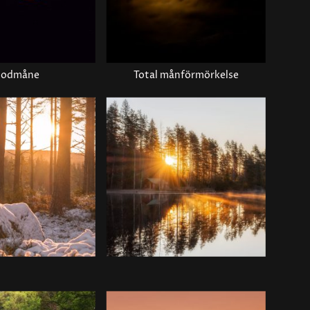
lodmåne
Total månförmörkelse