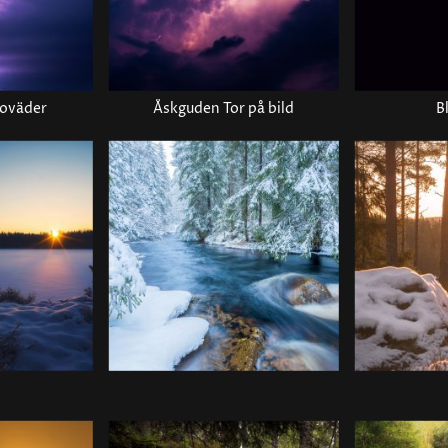
toväder
Åskguden Tor på bild
B